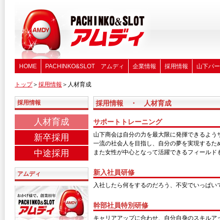
HOME
PACHINKO&SLOT アムディ
企業情報
採用情報
山下パー
トップ
＞
採用情報
＞人材育成
採用情報
採用情報 ・ 人材育成
人材育成
サポートトレーニング
山下商会は自分の力を最大限に発揮できるよう
新卒採用
一流の社会人を目指し、自分の夢を実現するた
中途採用
また女性が中心となって活躍できるフィールド
新入社員研修
アムディ
入社したら何をするのだろう、不安でいっぱい
幹部社員特別研修
キャリアアップに合わせ、自分自身のスキルア