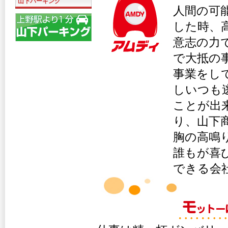
山下パーキング
人間の可
した時、
意志の力
で大抵の
事業をし
しいつも
ことが出
り、山下
胸の高鳴
誰もが喜
できる会