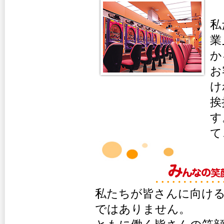
私
業
か
お
け
挨
す
て
私たちが皆さんに向け
ではありません。